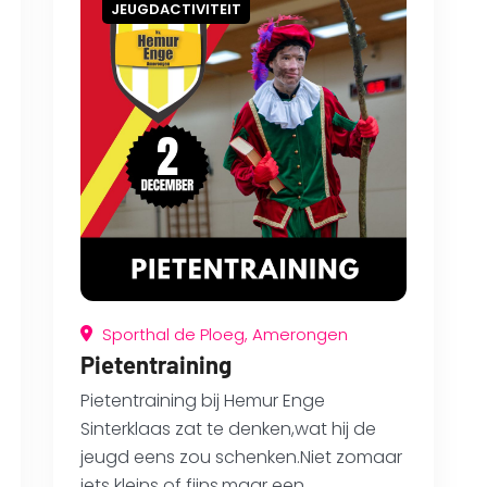
JEUGDACTIVITEIT
Sporthal de Ploeg, Amerongen
Pietentraining
Pietentraining bij Hemur Enge
Sinterklaas zat te denken,wat hij de
jeugd eens zou schenken.Niet zomaar
iets kleins of fijns,maar een