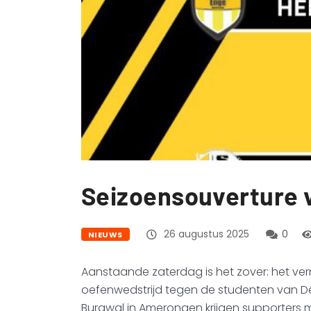
Seizoensouverture 
26 augustus 2025
0
NIEUWS
Aanstaande zaterdag is het zover: het ve
oefenwedstrijd tegen de studenten van Dé
Burgwal in Amerongen krijgen supporters