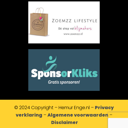
© 2024 Copyright – Hemur Enge.nl –
Privacy
verklaring
–
Algemene voorwaarden
–
Disclaimer