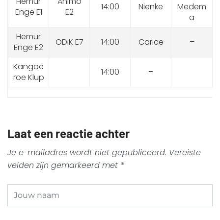
Hemur
Animo
14:00
Nienke
Medem
Enge E1
E2
a
Hemur
ODIK E7
14:00
Carice
–
Enge E2
Kangoe
14:00
–
roe Klup
Laat een reactie achter
Je e-mailadres wordt niet gepubliceerd.
Vereiste
velden zijn gemarkeerd met
*