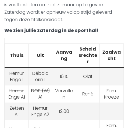
is vastbesloten om niet zomaar op te geven.
Zaterdag wordt er opnieuw volop strijd geleverd
tegen deze titelkandidaat.
We zien jullie zaterdag in de sporthal!
Scheid
Aanva
Zaalwa
Thuis
Uit
srechte
ng
cht
r
Hemur
Débald
16:15
Olaf
Enge 1
érin 1
Hemur
DOS (W)
Vervalle
Fam.
René
Enge A1
A1
n
Kroeze
Zetten
Hemur
12:00
–
A1
Enge A2
Fam.