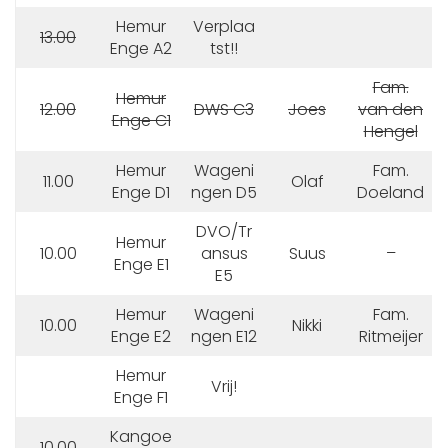
Hemur
Verplaa
13.00
Enge A2
tst!!
Fam.
Hemur
12.00
DWS C3
Joes
van den
Enge C1
Hengel
Hemur
Wageni
Fam.
11.00
Olaf
Enge D1
ngen D5
Doeland
DVO/Tr
Hemur
10.00
ansus
Suus
–
Enge E1
E5
Hemur
Wageni
Fam.
10.00
Nikki
Enge E2
ngen E12
Ritmeijer
Hemur
Vrij!
Enge F1
Kangoe
10.00