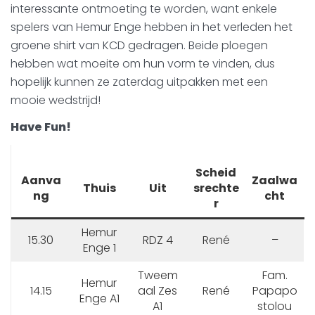
interessante ontmoeting te worden, want enkele
spelers van Hemur Enge hebben in het verleden het
groene shirt van KCD gedragen. Beide ploegen
hebben wat moeite om hun vorm te vinden, dus
hopelijk kunnen ze zaterdag uitpakken met een
mooie wedstrijd!
Have Fun!
Scheid
Aanva
Zaalwa
Thuis
Uit
srechte
ng
cht
r
Hemur
15.30
RDZ 4
René
–
Enge 1
Tweem
Fam.
Hemur
14.15
aal Zes
René
Papapo
Enge A1
A1
stolou