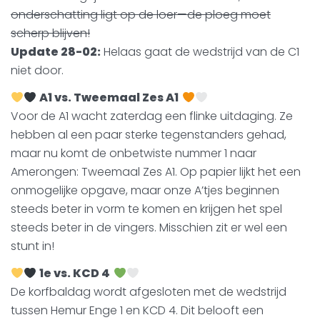
onderschatting ligt op de loer—de ploeg moet
scherp blijven!
Update 28-02:
Helaas gaat de wedstrijd van de C1
niet door.
A1 vs. Tweemaal Zes A1
Voor de A1 wacht zaterdag een flinke uitdaging. Ze
hebben al een paar sterke tegenstanders gehad,
maar nu komt de onbetwiste nummer 1 naar
Amerongen: Tweemaal Zes A1. Op papier lijkt het een
onmogelijke opgave, maar onze A’tjes beginnen
steeds beter in vorm te komen en krijgen het spel
steeds beter in de vingers. Misschien zit er wel een
stunt in!
1e vs. KCD 4
De korfbaldag wordt afgesloten met de wedstrijd
tussen Hemur Enge 1 en KCD 4. Dit belooft een