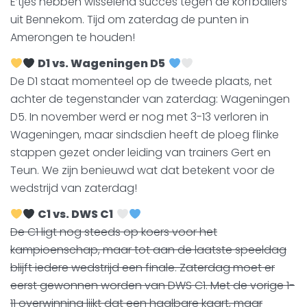
E’tjes hebben wisselend succes tegen de korfballers
uit Bennekom. Tijd om zaterdag de punten in
Amerongen te houden!
D1 vs. Wageningen D5
De D1 staat momenteel op de tweede plaats, net
achter de tegenstander van zaterdag: Wageningen
D5. In november werd er nog met 3-13 verloren in
Wageningen, maar sindsdien heeft de ploeg flinke
stappen gezet onder leiding van trainers Gert en
Teun. We zijn benieuwd wat dat betekent voor de
wedstrijd van zaterdag!
C1 vs. DWS C1
De C1 ligt nog steeds op koers voor het
kampioenschap, maar tot aan de laatste speeldag
blijft iedere wedstrijd een finale. Zaterdag moet er
eerst gewonnen worden van DWS C1. Met de vorige 1-
11 overwinning lijkt dat een haalbare kaart, maar