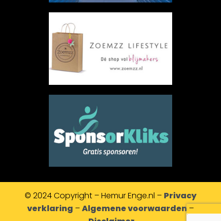
© 2024 Copyright – Hemur Enge.nl –
Privacy
verklaring
–
Algemene voorwaarden
–