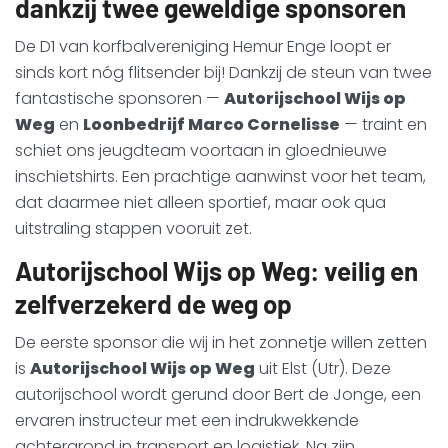
dankzij twee geweldige sponsoren
De D1 van korfbalvereniging Hemur Enge loopt er
sinds kort nóg flitsender bij! Dankzij de steun van twee
fantastische sponsoren —
Autorijschool Wijs op
Weg
en
Loonbedrijf Marco Cornelisse
— traint en
schiet ons jeugdteam voortaan in gloednieuwe
inschietshirts. Een prachtige aanwinst voor het team,
dat daarmee niet alleen sportief, maar ook qua
uitstraling stappen vooruit zet.
Autorijschool Wijs op Weg: veilig en
zelfverzekerd de weg op
De eerste sponsor die wij in het zonnetje willen zetten
is
Autorijschool Wijs op Weg
uit Elst (Utr). Deze
autorijschool wordt gerund door Bert de Jonge, een
ervaren instructeur met een indrukwekkende
achtergrond in transport en logistiek. Na zijn