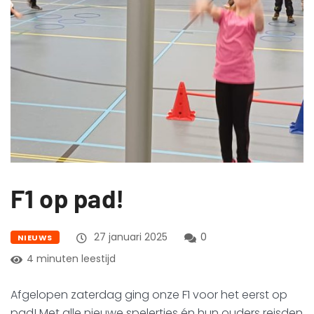
F1 op pad!
27 januari 2025
0
NIEUWS
4 minuten leestijd
Afgelopen zaterdag ging onze F1 voor het eerst op
pad! Met alle nieuwe spelertjes én hun ouders reisden