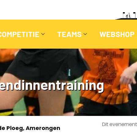
COMPETITIE
TEAMS
WEBSHOP
iendinnentraining
Dit evenement 
de Ploeg, Amerongen